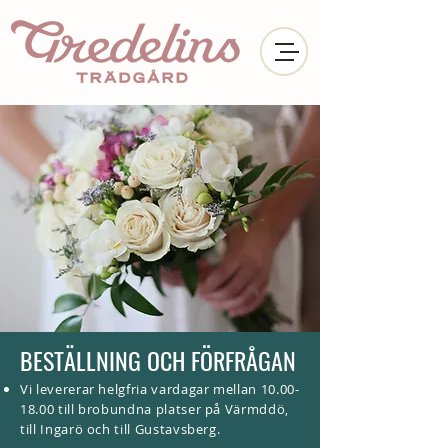
BESTÄLLNING OCH FÖRFRÅGAN
Vi levererar helgfria vardagar mellan
10.00-
18.00
till brobundna platser på Värmddö,
till Ingarö och till Gustavsberg.