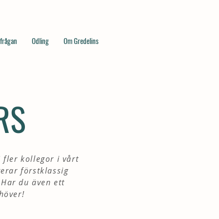
rfrågan
Odling
Om Gredelins
RS
fler kollegor i vårt
erar förstklassig
 Har du även ett
höver!