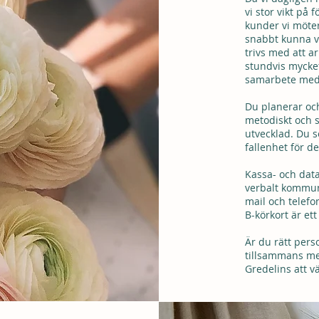
vi stor vikt på 
kunder vi möter
snabbt kunna vä
trivs med att a
stundvis mycket 
samarbete med 
Du planerar och
metodiskt och s
utvecklad. Du s
fallenhet för de
Kassa- och dat
verbalt kommun
mail och telefon
B-körkort är ett
Är du rätt pers
tillsammans me
Gredelins att v