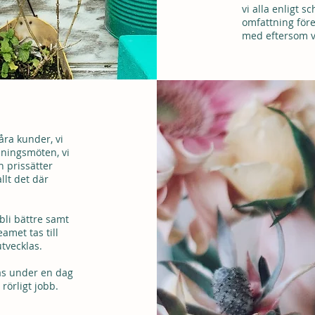
vi alla enligt s
omfattning för
med eftersom vi
2
åra kunder, vi
mningsmöten, vi
h prissätter
allt det där
 bli bättre samt
eamet tas till
utvecklas.
kas under en dag
 rörligt jobb.