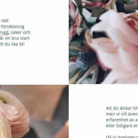
ER
 tätt
förstklassig
trygg, säker och
år en bra start
tt du ska bli
Att du älskar b
men vi vill även
erfarenhet av a
eller tidigare 
Då vi dagligen m