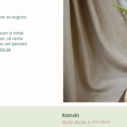
4
ten av augusti,
art vi hittat
er, så vänta
on om tjänsten
ins.se
Kontakt
Grills Backe 6
(Ålstäket)