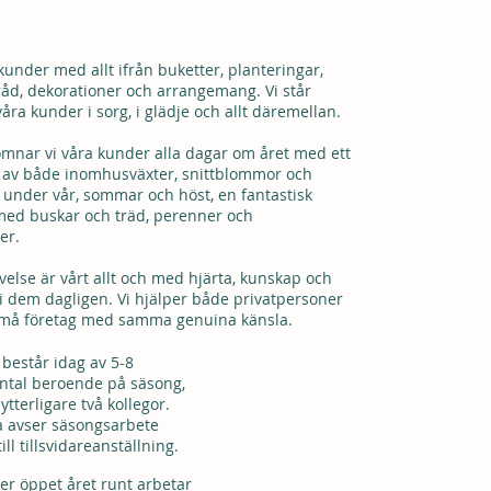
LEVERANTÖR #1
 kunder med allt ifrån buketter, planteringar,
lråd, dekorationer och arrangemang. Vi står
åra kunder i sorg, i glädje och allt däremellan.
komnar vi våra kunder alla dagar om året med ett
t av både inomhusväxter, snittblommor och
under vår, sommar och höst, en fantastisk
ed buskar och träd, perenner och
er.
lse är vårt allt och med hjärta, kunskap och
vi dem dagligen. Vi hjälper både privatpersoner
små företag med samma genuina känsla.
 består idag av 5-8
ntal beroende på säsong,
ytterligare två kollegor.
a avser säsongsarbete
ll tillsvidareanställning.
ler öppet året runt arbetar