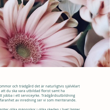
LEVERANTÖR #3
lommor och trädgård det är naturligtvis självklart
 att du ska vara utbildad florist samt ha
tt jobba i ett serviceyrke. Trädgårdsutbildning
erfaranhet av inredning ser vi som meriterande.
öter olika människor i olika skeden i livet lägger