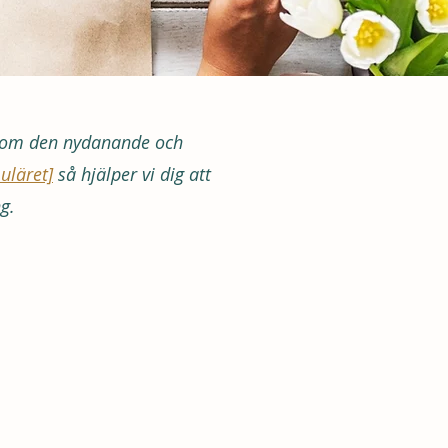
is som den nydanande och
uläret]
så hjälper vi dig att
g.