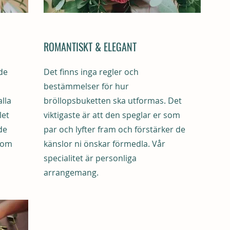
ROMANTISKT & ELEGANT
de
Det finns inga regler och
bestämmelser för hur
lla
bröllopsbuketten ska utformas. Det
let
viktigaste är att den speglar er som
de
par och lyfter fram och förstärker de
som
känslor ni önskar förmedla. Vår
specialitet är personliga
arrangemang.