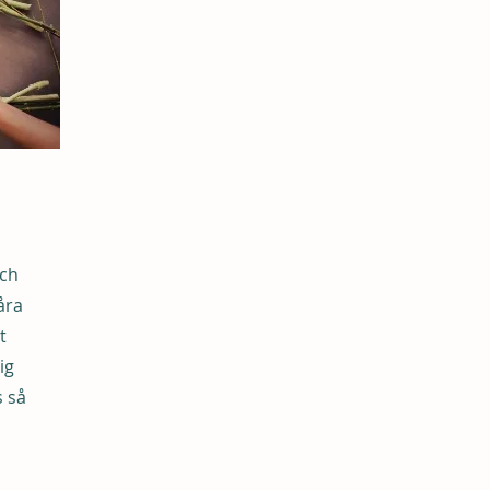
och
åra
t
ig
s så