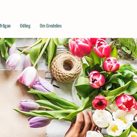
rfrågan
Odling
Om Gredelins